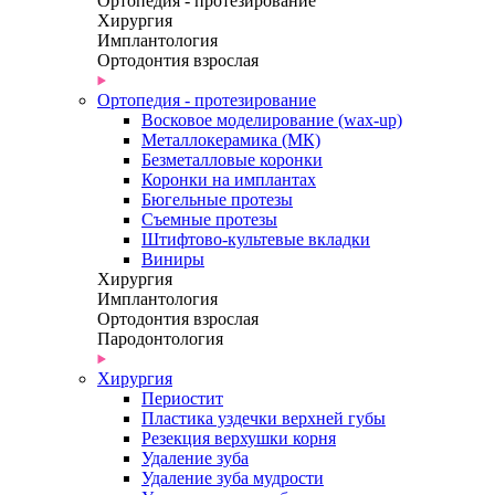
Ортопедия - протезирование
Хирургия
Имплантология
Ортодонтия взрослая
Ортопедия - протезирование
Восковое моделирование (wax-up)
Металлокерамика (МК)
Безметалловые коронки
Коронки на имплантах
Бюгельные протезы
Съемные протезы
Штифтово-культевые вкладки
Виниры
Хирургия
Имплантология
Ортодонтия взрослая
Пародонтология
Хирургия
Периостит
Пластика уздечки верхней губы
Резекция верхушки корня
Удаление зуба
Удаление зуба мудрости