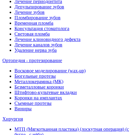
Лечение периодонтита
Депульпирование зубов
Лечение зубов
Пломбирование зубов
Временная пломба
Консультация стоматолога
Световая пломба
Лечение клиновидного дефекта
Лечение каналов зубов
Удаление нерва зуба
Ортопедия - протезирование
Восковое моделирование (wax-up)
Бюгельные протезы
Металлокерамика (МК)
Безметалловые коронки
Штифтово-культевые вкладки
Коронки на имплантах
Съемные протезы
Виниры
Хирургия
МТП (Мягкотканная пластика) (лоскутная операция) (с
бугра , с нёба)