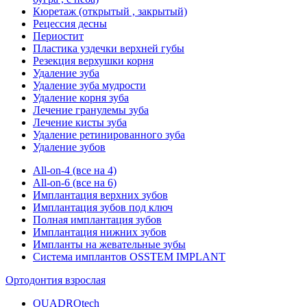
Кюретаж (открытый , закрытый)
Рецессия десны
Периостит
Пластика уздечки верхней губы
Резекция верхушки корня
Удаление зуба
Удаление зуба мудрости
Удаление корня зуба
Лечение гранулемы зуба
Лечение кисты зуба
Удаление ретинированного зуба
Удаление зубов
All-on-4 (все на 4)
All-on-6 (все на 6)
Имплантация верхних зубов
Имплантация зубов под ключ
Полная имплантация зубов
Имплантация нижних зубов
Импланты на жевательные зубы
Система имплантов OSSTEM IMPLANT
Ортодонтия взрослая
QUADROtech