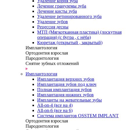
Удаление корня зуба
Лечение гранулемы зуба
Лечение кисты зуба
Удаление ретинированного зуба
Удаление зубов
Рецессия десны
МТП (Мягкотканная пластика) (лоскутная
операция) (с бугра , с нёба)
Кюретаж (открытый , закрытый)
Имплантология
Ортодонтия взрослая
Пародонтология
Снятие зубных отложений
Имплантология
Имплантация верхних зубов
Имплантация зубов под ключ
Полная имплантация зубов
Имплантация нижних зубов
Импланты на жевательные зубы
All-on-4 (все на 4)
All-on-6 (все на 6)
Система имплантов OSSTEM IMPLANT
Ортодонтия взрослая
Пародонтология