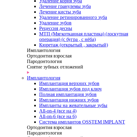
Удаление корня зуба
Лечение гранулемы зуба
Лечение кисты зуба
Удаление ретинированного зуба
Удаление зубов
Рецессия десны
МТП (Мягкотканная пластика) (лоскутная
операция) (с бугра , с нёба)
Кюретаж (открытый , закрытый)
Имплантология
Ортодонтия взрослая
Пародонтология
Снятие зубных отложений
Имплантология
Имплантация верхних зубов
Имплантация зубов под ключ
Полная имплантация зубов
Имплантация нижних зубов
Импланты на жевательные зубы
All-on-4 (все на 4)
All-on-6 (все на 6)
Система имплантов OSSTEM IMPLANT
Ортодонтия взрослая
Пародонтология