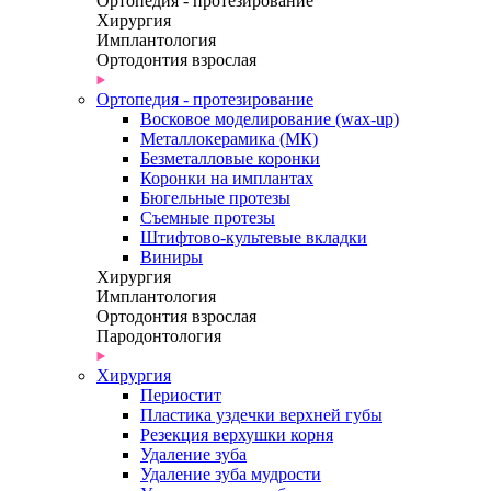
Ортопедия - протезирование
Хирургия
Имплантология
Ортодонтия взрослая
Ортопедия - протезирование
Восковое моделирование (wax-up)
Металлокерамика (МК)
Безметалловые коронки
Коронки на имплантах
Бюгельные протезы
Съемные протезы
Штифтово-культевые вкладки
Виниры
Хирургия
Имплантология
Ортодонтия взрослая
Пародонтология
Хирургия
Периостит
Пластика уздечки верхней губы
Резекция верхушки корня
Удаление зуба
Удаление зуба мудрости