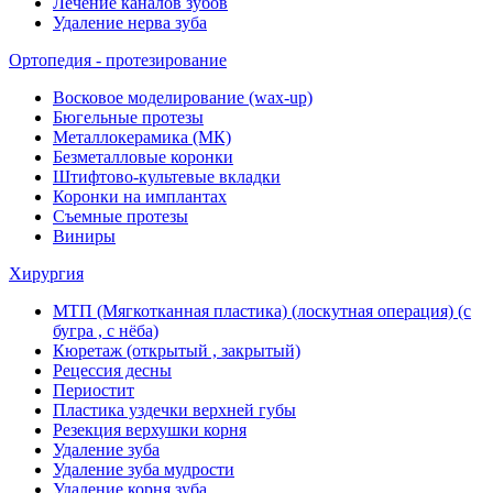
Лечение каналов зубов
Удаление нерва зуба
Ортопедия - протезирование
Восковое моделирование (wax-up)
Бюгельные протезы
Металлокерамика (МК)
Безметалловые коронки
Штифтово-культевые вкладки
Коронки на имплантах
Съемные протезы
Виниры
Хирургия
МТП (Мягкотканная пластика) (лоскутная операция) (с
бугра , с нёба)
Кюретаж (открытый , закрытый)
Рецессия десны
Периостит
Пластика уздечки верхней губы
Резекция верхушки корня
Удаление зуба
Удаление зуба мудрости
Удаление корня зуба